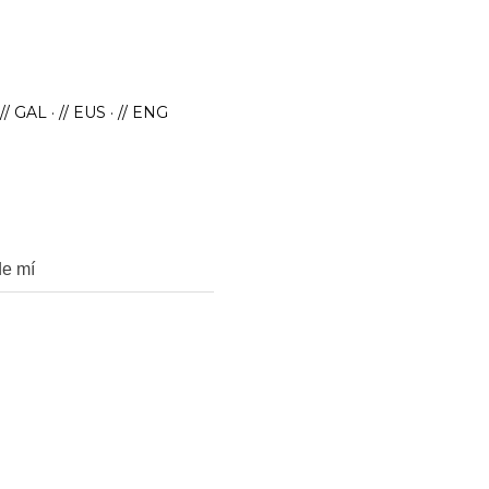
// GAL
// EUS
// ENG
de mí