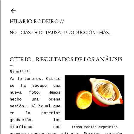
Ir al contenido principal
HILARIO RODEIRO //
NOTICIAS
BIO
PAUSA
PRODUCCIÓN
MÁS…
CITRIC... RESULTADOS DE LOS ANÁLISIS
Bien!!!!!
Ya lo tenemos. Citric
se ha sacado una
nueva foto. Hemos
hecho una buena
sesión.. Al igual que
en la anterior
grabación, los
micrófonos nos
limón recién exprimido
provocan sensaciones intensas. Nervios, emoción,